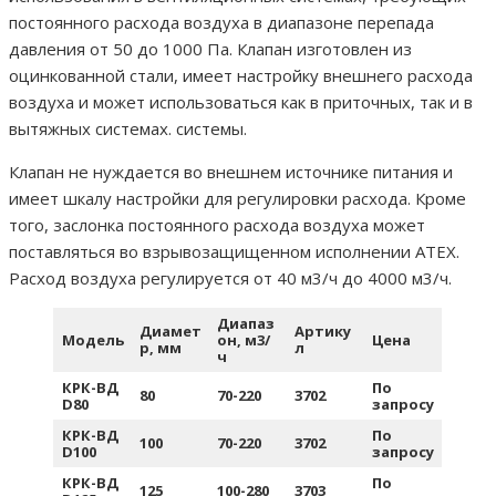
постоянного расхода воздуха в диапазоне перепада
давления от 50 до 1000 Па. Клапан изготовлен из
оцинкованной стали, имеет настройку внешнего расхода
воздуха и может использоваться как в приточных, так и в
вытяжных системах. системы.
Клапан не нуждается во внешнем источнике питания и
имеет шкалу настройки для регулировки расхода. Кроме
того, заслонка постоянного расхода воздуха может
поставляться во взрывозащищенном исполнении ATEX.
Расход воздуха регулируется от 40 м3/ч до 4000 м3/ч.
Диапаз
Диамет
Артику
Модель
он, м3/
Цена
р, мм
л
ч
КРК-ВД
По
80
70-220
3702
D80
запросу
КРК-ВД
По
100
70-220
3702
D100
запросу
КРК-ВД
По
125
100-280
3703